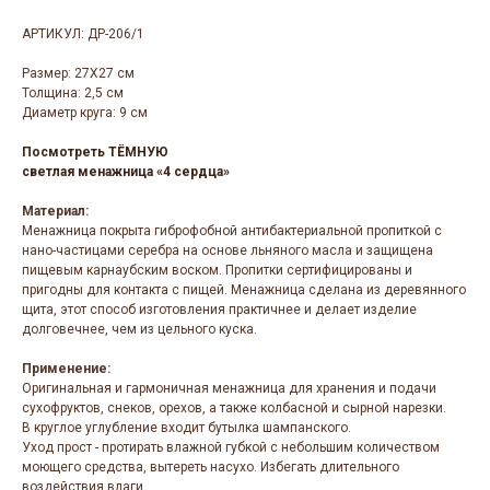
АРТИКУЛ: ДР-206/1
Размер:
27Х27 см
Толщина:
2,5 см
Диаметр круга:
9 см
Посмотреть ТЁМНУЮ
светлая менажница «4 сердца»
Материал:
Менажница покрыта гиброфобной антибактериальной пропиткой с
нано-частицами серебра на основе льняного масла и защищена
пищевым карнаубским воском. Пропитки сертифицированы и
пригодны для контакта с пищей. Менажница сделана из деревянного
щита, этот способ изготовления практичнее и делает изделие
долговечнее, чем из цельного куска.
Применение:
Оригинальная и гармоничная менажница для хранения и подачи
сухофруктов, снеков, орехов, а также колбасной и сырной нарезки.
В круглое углубление входит бутылка шампанского.
Уход прост - протирать влажной губкой с небольшим количеством
моющего средства, вытереть насухо. Избегать длительного
воздействия влаги.