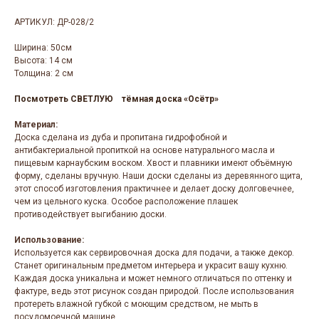
АРТИКУЛ: ДР-028/2
Ширина:
50см
Высота:
14 см
Толщина:
2 см
Посмотреть СВЕТЛУЮ
тёмная доска «Осётр»
Материал:
Доска сделана из дуба и пропитана гидрофобной и
антибактериальной пропиткой на основе натурального масла и
пищевым карнаубским воском. Хвост и плавники имеют объёмную
форму, сделаны вручную. Наши доски сделаны из деревянного щита,
этот способ изготовления практичнее и делает доску долговечнее,
чем из цельного куска. Особое расположение плашек
противодействует выгибанию доски.
Использование:
Используется как сервировочная доска для подачи, а также декор.
Станет оригинальным предметом интерьера и украсит вашу кухню.
Каждая доска уникальна и может немного отличаться по оттенку и
фактуре, ведь этот рисунок создан природой. После использования
протереть влажной губкой с моющим средством, не мыть в
посудомоечной машине.