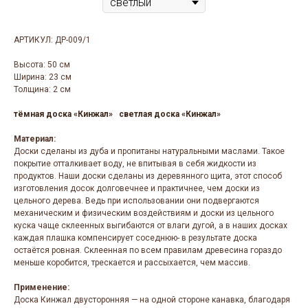
АРТИКУЛ: ДР-009/1
Высота:
50 см
Ширина:
23 см
Толщина:
2 см
тёмная доска «Кинжал»
светлая доска «Кинжал»
Материал:
Доски сделаны из дуба и пропитаны натуральными маслами. Такое
покрытие отталкивает воду, не впитывая в себя жидкости из
продуктов. Наши доски сделаны из деревянного щита, этот способ
изготовления досок долговечнее и практичнее, чем доски из
цельного дерева. Ведь при использовании они подвергаются
механическим и физическим воздействиям и доски из цельного
куска чаще склеенных выгибаются от влаги дугой, а в наших досках
каждая плашка компенсирует соседнюю- в результате доска
остаётся ровная. Склеенная по всем правилам древесина гораздо
меньше коробится, трескается и рассыхается, чем массив.
Применение:
Доска Кинжал двусторонняя — на одной стороне канавка, благодаря